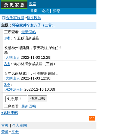
搜索
首页
|
论坛
|
消息
余氏家族网
>
诗文园地
主题：
怀余家冲辛亥八子（二首）
正序查看 |
最新回帖
1楼
：辛丑秋谒余诚墓
长恸神州渐陆沉，擎天砥柱力谁任？
群 ..
[
大别山人
2022-11-03 12:29]
2楼
：访杉林河余诚故居（三首）
百年风雨阜成川，引类呼朋访旧 ..
[
大别山人
2022-11-03 12:30]
3楼
：
[
水冲龙王庙
2022-12-16 10:03]
正序查看 |
最新回帖
«返回主帖
top
首页
|
个人空间
登录
•
注册