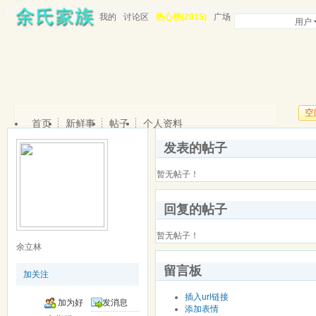
我的
讨论区
热心榜(2015)
广场
用户
空
首页
新鲜事
帖子
个人资料
发表的帖子
暂无帖子！
回复的帖子
暂无帖子！
余立林
留言板
加关注
插入url链接
加为好
发消息
添加表情