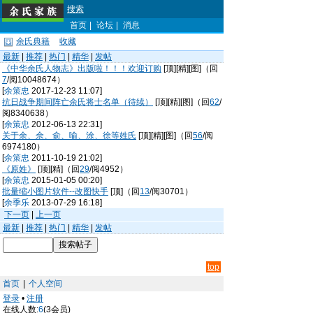
搜索
首页
|
论坛
|
消息
余氏典籍
收藏
最新
|
推荐
|
热门
|
精华
|
发帖
《中华余氏人物志》出版啦！！！欢迎订购
[顶][精][图]（回
7
/阅10048674）
[
余策忠
2017-12-23 11:07]
抗日战争期间阵亡余氏将士名单（待续）
[顶][精][图]（回
62
/
阅8340638）
[
余策忠
2012-06-13 22:31]
关于余、佘、俞、喻、涂、徐等姓氏
[顶][精][图]（回
56
/阅
6974180）
[
余策忠
2011-10-19 21:02]
《原姓》
[顶][精]（回
29
/阅4952）
[
余策忠
2015-01-05 00:20]
批量缩小图片软件--改图快手
[顶]（回
13
/阅30701）
[
余季乐
2013-07-29 16:18]
下一页
|
上一页
最新
|
推荐
|
热门
|
精华
|
发帖
top
首页
|
个人空间
登录
•
注册
在线人数:
6
(3会员)